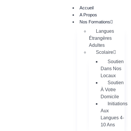
Accueil
A Propos
Nos Formations
Langues
Étrangères
Adultes
Scolaire
Soutien
Dans Nos
Locaux
Soutien
À Votre
Domicile
Initiations
Aux
Langues 4-
10 Ans