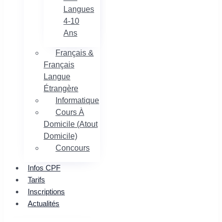
Langues
4-10
Ans
Français &
Français
Langue
Étrangère
Informatique
Cours À
Domicile (Atout
Domicile)
Concours
Infos CPF
Tarifs
Inscriptions
Actualités